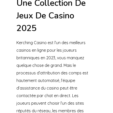
Une Collection De
Jeux De Casino
2025
Kerching Casino est l’un des meilleurs
casinos en ligne pour les joueurs
britanniques en 2023, vous manquez
quelque chose de grand. Mais le
processus d’attribution des comps est
hautement automatisé, l’équipe
d’assistance du casino peut être
contactée par chat en direct. Les
joueurs peuvent choisir l’un des sites
réputés du réseau, les membres des