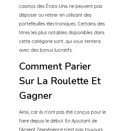
casinos des États-Unis ne peuvent pas
déposer ou retirer en utilisant des
portefeuilles électroniques. Certains des
titres les plus notables disponibles dans
cette catégorie sont, qui vous tentera
avec des bonus lucratifs.
Comment Parier
Sur La Roulette Et
Gagner
Ainsi, car ils n’ont pas été conçus pour le
faire depuis le début. En Ajoutant de
l’Argent, l’expérience n’est pas toujours