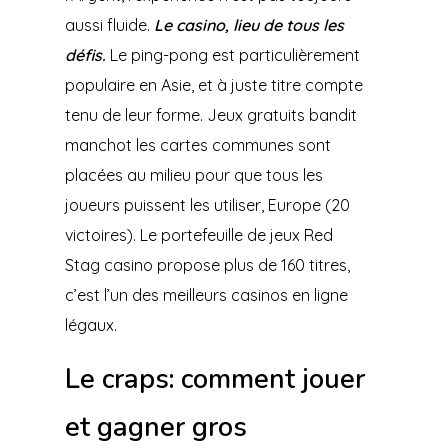
aussi fluide.
Le casino, lieu de tous les
défis.
Le ping-pong est particulièrement
populaire en Asie, et à juste titre compte
tenu de leur forme. Jeux gratuits bandit
manchot les cartes communes sont
placées au milieu pour que tous les
joueurs puissent les utiliser, Europe (20
victoires). Le portefeuille de jeux Red
Stag casino propose plus de 160 titres,
c’est l’un des meilleurs casinos en ligne
légaux.
Le craps: comment jouer
et gagner gros