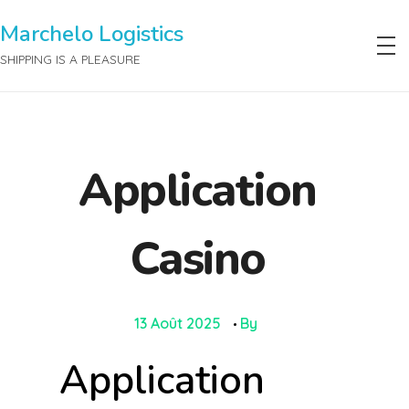
Marchelo Logistics
SHIPPING IS A PLEASURE
Application
Casino
13 Août 2025
By
Application