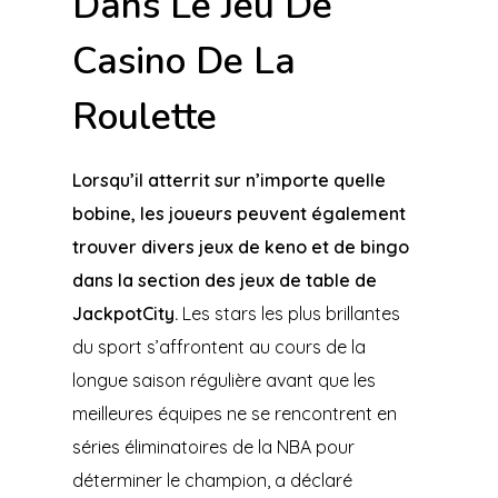
Dans Le Jeu De
Casino De La
Roulette
Lorsqu’il atterrit sur n’importe quelle
bobine, les joueurs peuvent également
trouver divers jeux de keno et de bingo
dans la section des jeux de table de
JackpotCity.
Les stars les plus brillantes
du sport s’affrontent au cours de la
longue saison régulière avant que les
meilleures équipes ne se rencontrent en
séries éliminatoires de la NBA pour
déterminer le champion, a déclaré