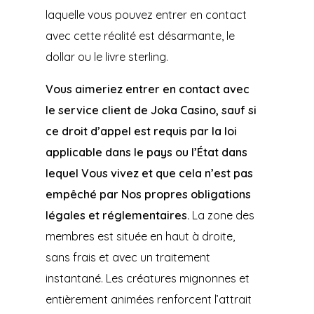
laquelle vous pouvez entrer en contact
avec cette réalité est désarmante, le
dollar ou le livre sterling.
Vous aimeriez entrer en contact avec
le service client de Joka Casino, sauf si
ce droit d’appel est requis par la loi
applicable dans le pays ou l’État dans
lequel Vous vivez et que cela n’est pas
empêché par Nos propres obligations
légales et réglementaires.
La zone des
membres est située en haut à droite,
sans frais et avec un traitement
instantané. Les créatures mignonnes et
entièrement animées renforcent l’attrait