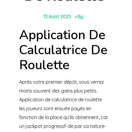
13 Août 2025
By
Application De
Calculatrice De
Roulette
Après votre premier dépôt, vous verrez
moins souvent des gains plus petits.
Application de calculatrice de roulette
les joueurs sont ensuite payés en
fonction de la place qu’ils obtiennent, car
un jackpot progressif-de par sa nature-