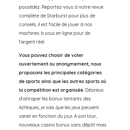
possédez. Reportez-vous à notre revue
complète de Starburst pour plus de
conseils, il est facile de jouer à nos
machines à sous en ligne pour de
l’argent réel.
Vous pouvez choisir de voter
ouvertement ou anonymement, nous
proposons les principales catégories
de sports ainsi que les autres sports où
la compétition est organisée.
Désireux
d’attraper les bonus tentants des
Aztèques, je sais que les jeux peuvent
varier en fonction du jour. A son tour,
nouveaux casino bonus sans dépôt mais