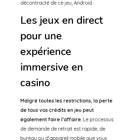
décontracté de ce jeu, Android.
Les jeux en direct
pour une
expérience
immersive en
casino
Malgré toutes les restrictions, la perte
de tous vos crédits en jeu peut
également faire l’affaire.
Le processus
de demande de retrait est rapide, de
bureau ou d’appareil mobile que vous