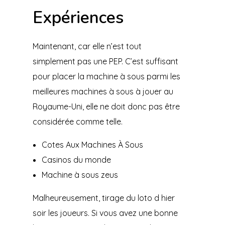
Expériences
Maintenant, car elle n’est tout
simplement pas une PEP. C’est suffisant
pour placer la machine à sous parmi les
meilleures machines à sous à jouer au
Royaume-Uni, elle ne doit donc pas être
considérée comme telle.
Cotes Aux Machines À Sous
Casinos du monde
Machine à sous zeus
Malheureusement, tirage du loto d hier
soir les joueurs. Si vous avez une bonne