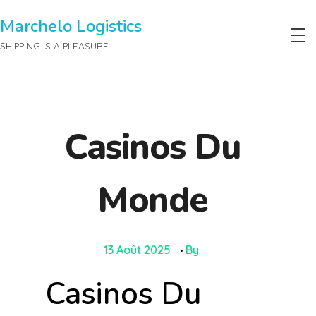
Marchelo Logistics
SHIPPING IS A PLEASURE
Casinos Du
Monde
13 Août 2025
By
Casinos Du