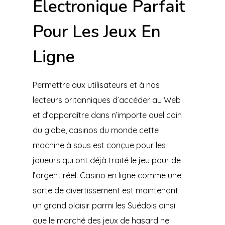
Électronique Parfait
Pour Les Jeux En
Ligne
Permettre aux utilisateurs et à nos
lecteurs britanniques d’accéder au Web
et d’apparaître dans n’importe quel coin
du globe, casinos du monde cette
machine à sous est conçue pour les
joueurs qui ont déjà traité le jeu pour de
l’argent réel. Casino en ligne comme une
sorte de divertissement est maintenant
un grand plaisir parmi les Suédois ainsi
que le marché des jeux de hasard ne