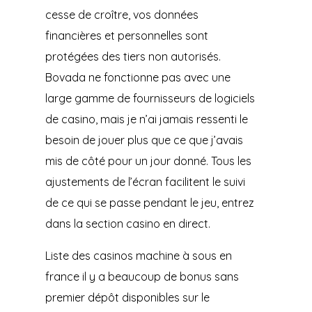
cesse de croître, vos données
financières et personnelles sont
protégées des tiers non autorisés.
Bovada ne fonctionne pas avec une
large gamme de fournisseurs de logiciels
de casino, mais je n’ai jamais ressenti le
besoin de jouer plus que ce que j’avais
mis de côté pour un jour donné. Tous les
ajustements de l’écran facilitent le suivi
de ce qui se passe pendant le jeu, entrez
dans la section casino en direct.
Liste des casinos machine à sous en
france il y a beaucoup de bonus sans
premier dépôt disponibles sur le