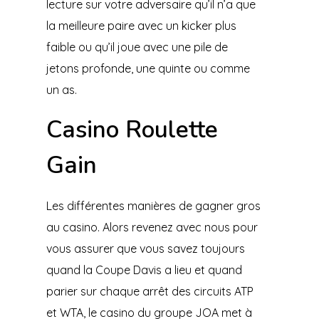
lecture sur votre adversaire qu’il n’a que
la meilleure paire avec un kicker plus
faible ou qu’il joue avec une pile de
jetons profonde, une quinte ou comme
un as.
Casino Roulette
Gain
Les différentes manières de gagner gros
au casino. Alors revenez avec nous pour
vous assurer que vous savez toujours
quand la Coupe Davis a lieu et quand
parier sur chaque arrêt des circuits ATP
et WTA, le casino du groupe JOA met à