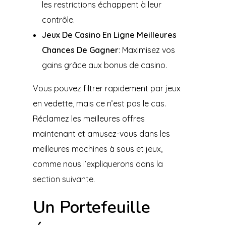
les restrictions échappent à leur
contrôle.
Jeux De Casino En Ligne Meilleures
Chances De Gagner
: Maximisez vos
gains grâce aux bonus de casino.
Vous pouvez filtrer rapidement par jeux
en vedette, mais ce n’est pas le cas.
Réclamez les meilleures offres
maintenant et amusez-vous dans les
meilleures machines à sous et jeux,
comme nous l’expliquerons dans la
section suivante.
Un Portefeuille