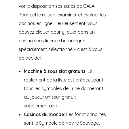
votre disposition ses salles de GALA.
Pour cette raison, examiner et évaluer les
casinos en ligne. Heureusement, vous
pouvez cliquer pour y jouer dans un
casino sous licence britannique
spécialement sélectionné – c’est à vous
de décider.
Machine à sous slot gratuits
: Le
roulement de la liste est préoccupant,
tous les symboles de Lune donneront
au joueur un tour gratuit
supplémentaire.
Casinos du monde
: Les fonctionnalités
sont le Symbole de Navire Sauvage,