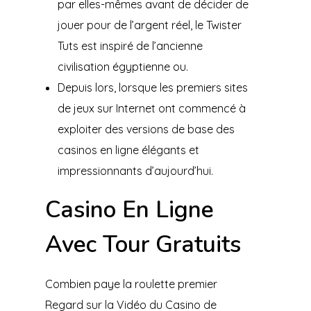
par elles-mêmes avant de décider de
jouer pour de l’argent réel, le Twister
Tuts est inspiré de l’ancienne
civilisation égyptienne ou.
Depuis lors, lorsque les premiers sites
de jeux sur Internet ont commencé à
exploiter des versions de base des
casinos en ligne élégants et
impressionnants d’aujourd’hui.
Casino En Ligne
Avec Tour Gratuits
Combien paye la roulette premier
Regard sur la Vidéo du Casino de