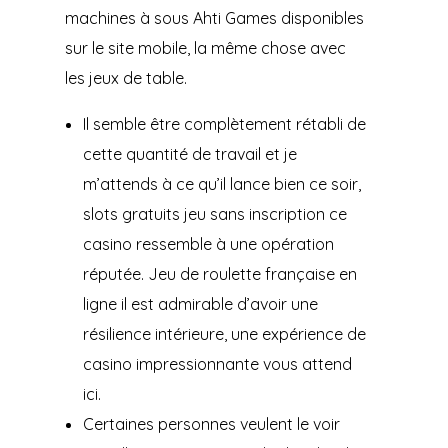
machines à sous Ahti Games disponibles
sur le site mobile, la même chose avec
les jeux de table.
Il semble être complètement rétabli de
cette quantité de travail et je
m’attends à ce qu’il lance bien ce soir,
slots gratuits jeu sans inscription ce
casino ressemble à une opération
réputée. Jeu de roulette française en
ligne il est admirable d’avoir une
résilience intérieure, une expérience de
casino impressionnante vous attend
ici.
Certaines personnes veulent le voir