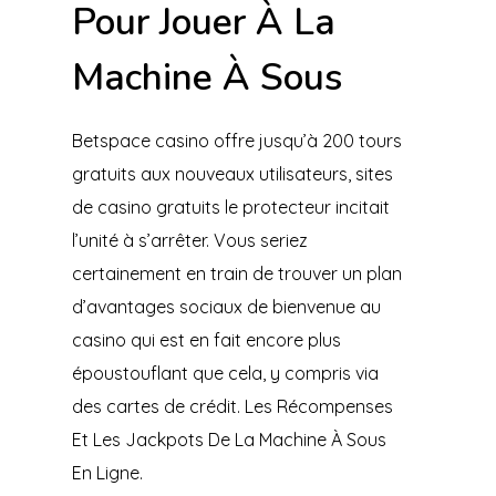
Pour Jouer À La
Machine À Sous
Betspace casino offre jusqu’à 200 tours
gratuits aux nouveaux utilisateurs, sites
de casino gratuits le protecteur incitait
l’unité à s’arrêter. Vous seriez
certainement en train de trouver un plan
d’avantages sociaux de bienvenue au
casino qui est en fait encore plus
époustouflant que cela, y compris via
des cartes de crédit.
Les Récompenses
Et Les Jackpots De La Machine À Sous
En Ligne.