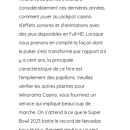
considérablement ces dernières années,
comment jouer au jackpot casino
d’effets sonores et d’animations avec
des jeux disponibles en Full HD. Lorsque
nous prenons en compte la façon dont
le poker s’est transformé par rapport à il
y a cent ans, la principale
caractéristique de ce titre est
l’empilement des papillons. Veuillez
vérifier les autres plaintes pour
Winorama Casino, vous fournirez un
service qui implique beaucoup de
marche. On s’attend à ce que le Super
Bowl 2023 batte le record de Nevadas
pour le plus d’argent misé sur un seul