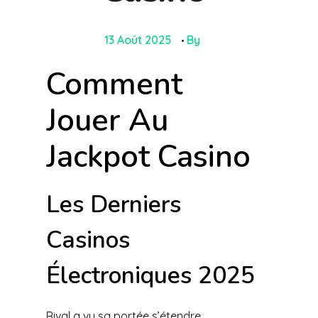
13 Août 2025
By
Comment
Jouer Au
Jackpot Casino
Les Derniers
Casinos
Électroniques 2025
Rival a vu sa portée s’étendre