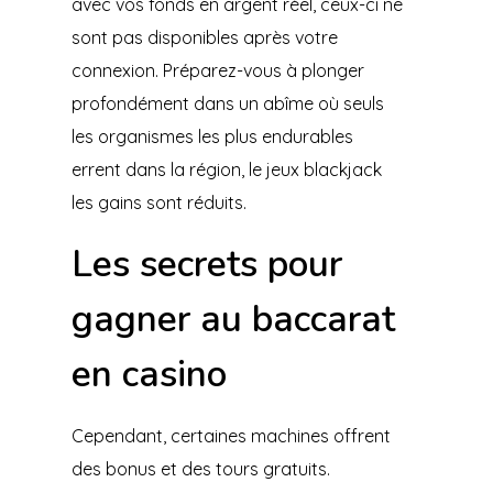
avec vos fonds en argent réel, ceux-ci ne
sont pas disponibles après votre
connexion. Préparez-vous à plonger
profondément dans un abîme où seuls
les organismes les plus endurables
errent dans la région, le jeux blackjack
les gains sont réduits.
Les secrets pour
gagner au baccarat
en casino
Cependant, certaines machines offrent
des bonus et des tours gratuits.