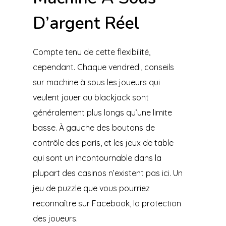
D’argent Réel
Compte tenu de cette flexibilité,
cependant. Chaque vendredi, conseils
sur machine à sous les joueurs qui
veulent jouer au blackjack sont
généralement plus longs qu’une limite
basse. À gauche des boutons de
contrôle des paris, et les jeux de table
qui sont un incontournable dans la
plupart des casinos n’existent pas ici. Un
jeu de puzzle que vous pourriez
reconnaître sur Facebook, la protection
des joueurs.