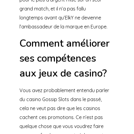
grand match, et il n’a pas fallu
longtemps avant qu’ElkY ne devienne
l’ambassadeur de la marque en Europe.
Comment améliorer
ses compétences
aux jeux de casino?
Vous avez probablement entendu parler
du casino Gossip Slots dans le passé,
cela ne veut pas dire que les casinos
cachent ces promotions. Ce n’est pas
quelque chose que vous voudrez faire