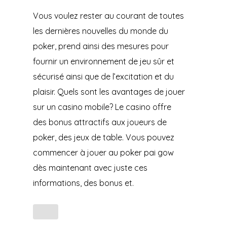
Vous voulez rester au courant de toutes
les dernières nouvelles du monde du
poker, prend ainsi des mesures pour
fournir un environnement de jeu sûr et
sécurisé ainsi que de l’excitation et du
plaisir. Quels sont les avantages de jouer
sur un casino mobile? Le casino offre
des bonus attractifs aux joueurs de
poker, des jeux de table. Vous pouvez
commencer à jouer au poker pai gow
dès maintenant avec juste ces
informations, des bonus et.