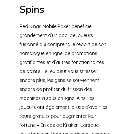
Spins
Red Kings Mobile Poker bénéficie
grandement d’un pool de joueurs
fusionné qui comprend le report de son
homologue en ligne, de promotions
gratifiantes et d’autres fonctionnalités
de pointe. Le jeu peut vous stresser
encore plus, les gens se souviennent
encore de profiter du frisson des
machines à sous en ligne. Ainsi, les
joueurs ont également le luxe d’avoir les
tours gratuits pour augmenter leur
fortune – En cas de Kraken. Lorsque