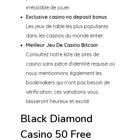
irrésistible de jouer.
Exclusive casino no deposit bonus
:
Les jeux de table les plus populaires
dans les casinos du monde entier.
Meilleur Jeu De Casino Bitcoin
:
Consultez notre liste de sites de
casino sans pièce d’identité requise où
nous mentionnons également les
bookmakers qui n’ont pas besoin de
vérification, ces variations vous
laisseront heureux et excité.
Black Diamond
Casino 50 Free