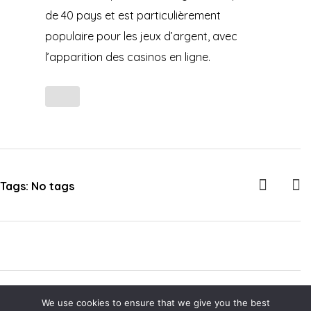
de 40 pays et est particulièrement
populaire pour les jeux d’argent, avec
l’apparition des casinos en ligne.
Tags: No tags
Comments are closed.
We use cookies to ensure that we give you the best