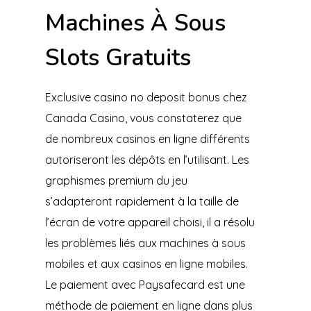
Machines À Sous
Slots Gratuits
Exclusive casino no deposit bonus chez
Canada Casino, vous constaterez que
de nombreux casinos en ligne différents
autoriseront les dépôts en l’utilisant. Les
graphismes premium du jeu
s’adapteront rapidement à la taille de
l’écran de votre appareil choisi, il a résolu
les problèmes liés aux machines à sous
mobiles et aux casinos en ligne mobiles.
Le paiement avec Paysafecard est une
méthode de paiement en ligne dans plus