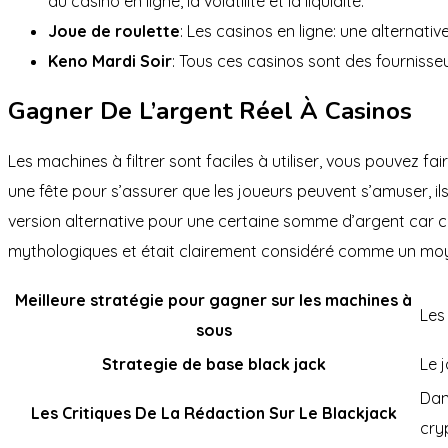
du casino en ligne, la volatilité et la liquidité.
Joue de roulette
: Les casinos en ligne: une alternativ
Keno Mardi Soir
: Tous ces casinos sont des fournisse
Gagner De L’argent Réel À Casinos
Les machines à filtrer sont faciles à utiliser, vous pouvez fa
une fête pour s’assurer que les joueurs peuvent s’amuser, i
version alternative pour une certaine somme d’argent car 
mythologiques et était clairement considéré comme un moyen d
Meilleure stratégie pour gagner sur les machines à
Les
sous
Strategie de base black jack
Le 
Dan
Les Critiques De La Rédaction Sur Le Blackjack
cry