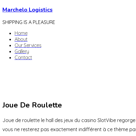
Marchelo Logistics
SHIPPING IS A PLEASURE
Home
About
Our Services
Gallery
Contact
Joue De Roulette
Joue de roulette le hall des jeux du casino SlotVibe regorg
vous ne resterez pas exactement indifférent à ce thème pa