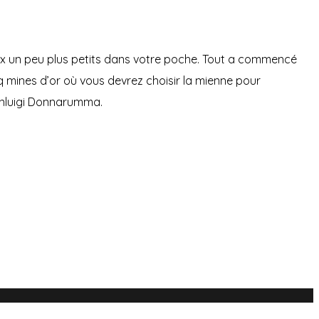
rix un peu plus petits dans votre poche. Tout a commencé
nq mines d’or où vous devrez choisir la mienne pour
ianluigi Donnarumma.