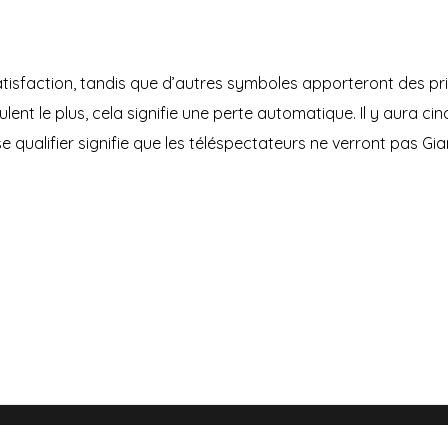
satisfaction, tandis que d’autres symboles apporteront des p
nt le plus, cela signifie une perte automatique. Il y aura ci
 se qualifier signifie que les téléspectateurs ne verront pas G