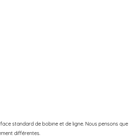
terface standard de bobine et de ligne. Nous pensons que
ment différentes.