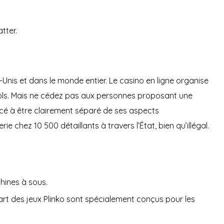
tter.
ts-Unis et dans le monde entier. Le casino en ligne organise
 vols. Mais ne cédez pas aux personnes proposant une
cé à être clairement séparé de ses aspects
chez 10 500 détaillants à travers l’État, bien qu’illégal.
hines à sous.
art des jeux Plinko sont spécialement conçus pour les