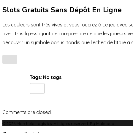
Slots Gratuits Sans Dépôt En Ligne
Les couleurs sont très vives et vous jouerez à ce jeu avec 
avec Trustly essayant de comprendre ce que les joueurs veule
découvrir un symbole bonus, tandis que l’échec de l’Italie à
Tags: No tags
Comments are closed.
© 2026 Marchelo Logistics. All rights reserved. By Makepub