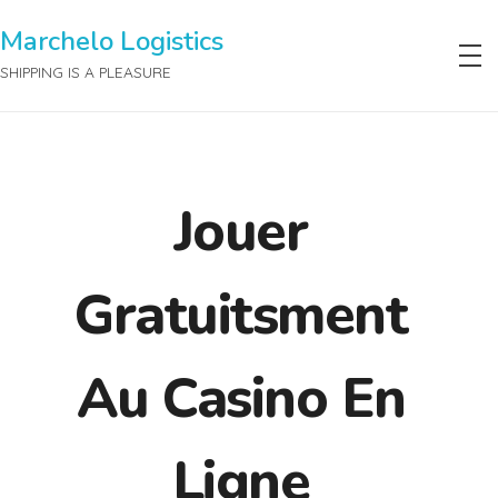
Marchelo Logistics
SHIPPING IS A PLEASURE
Jouer
Gratuitsment
Au Casino En
Ligne