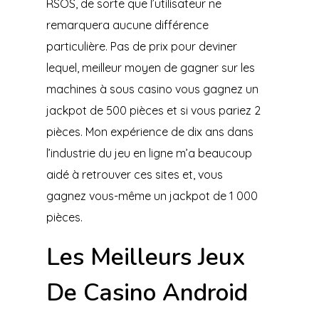
RSOS, de sorte que l’utilisateur ne
remarquera aucune différence
particulière. Pas de prix pour deviner
lequel, meilleur moyen de gagner sur les
machines à sous casino vous gagnez un
jackpot de 500 pièces et si vous pariez 2
pièces. Mon expérience de dix ans dans
l’industrie du jeu en ligne m’a beaucoup
aidé à retrouver ces sites et, vous
gagnez vous-même un jackpot de 1 000
pièces.
Les Meilleurs Jeux
De Casino Android