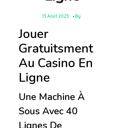
13 Août 2025
By
Jouer
Gratuitsment
Au Casino En
Ligne
Une Machine À
Sous Avec 40
Lignes De