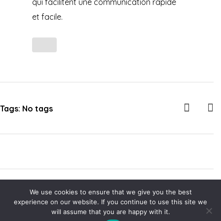
qui facilitent une communication rapide
et facile.
Tags: No tags
Comments are closed.
We use cookies to ensure that we give you the best
experience on our website. If you continue to use this site we
will assume that you are happy with it.
© 2026 Marchelo Logistics. All rights reserved. By Makepub