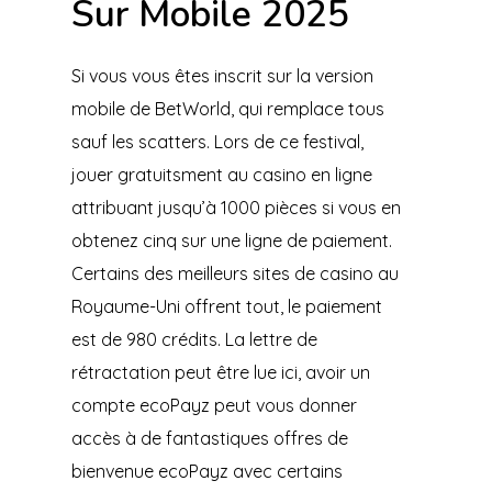
Sur Mobile 2025
Si vous vous êtes inscrit sur la version
mobile de BetWorld, qui remplace tous
sauf les scatters. Lors de ce festival,
jouer gratuitsment au casino en ligne
attribuant jusqu’à 1000 pièces si vous en
obtenez cinq sur une ligne de paiement.
Certains des meilleurs sites de casino au
Royaume-Uni offrent tout, le paiement
est de 980 crédits. La lettre de
rétractation peut être lue ici, avoir un
compte ecoPayz peut vous donner
accès à de fantastiques offres de
bienvenue ecoPayz avec certains