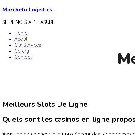
Marchelo Logistics
SHIPPING IS A PLEASURE
Home
About
Our Services
Gallery
Me
Contact
Meilleurs Slots De Ligne
Quels sont les casinos en ligne prop
Avant de commencer le jeu, protégeant des récompenses allan