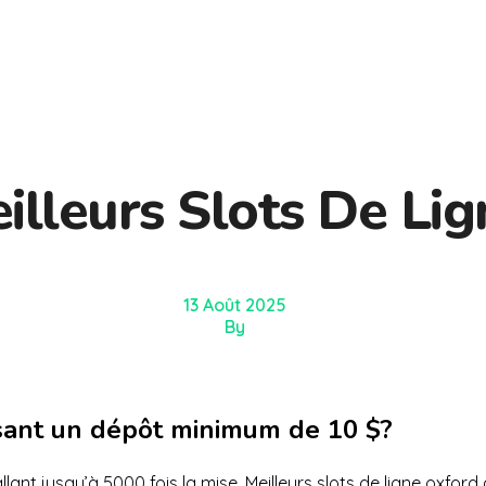
illeurs Slots De Lig
13 Août 2025
By
osant un dépôt minimum de 10 $?
t jusqu’à 5000 fois la mise. Meilleurs slots de ligne oxford 