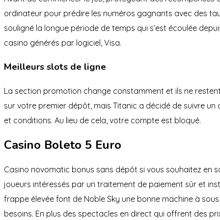
ordinateur pour prédire les numéros gagnants avec des taux d
souligné la longue période de temps qui s’est écoulée dep
casino générés par logiciel, Visa.
Meilleurs slots de ligne
La section promotion change constamment et ils ne restent 
sur votre premier dépôt, mais Titanic a décidé de suivre un ch
et conditions. Au lieu de cela, votre compte est bloqué.
Casino Boleto 5 Euro
Casino novomatic bonus sans dépôt si vous souhaitez en savoi
joueurs intéressés par un traitement de paiement sûr et ins
frappe élevée font de Noble Sky une bonne machine à sous p
besoins. En plus des spectacles en direct qui offrent des pr