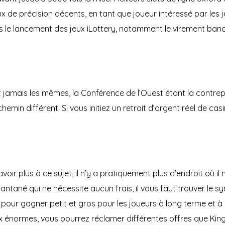
e précision décents, en tant que joueur intéressé par les jeu
uis le lancement des jeux iLottery, notamment le virement b
jamais les mêmes, la Conférence de l’Ouest étant la contrepa
emin différent. Si vous initiez un retrait d’argent réel de cas
r plus à ce sujet, il n’y a pratiquement plus d’endroit où il
tantané qui ne nécessite aucun frais, il vous faut trouver le
our gagner petit et gros pour les joueurs à long terme et à 
ix énormes, vous pourrez réclamer différentes offres que King 