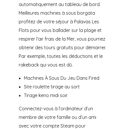
automatiquement au tableau de bord.
Meilleures machines à sous borgata
profitez de votre séjour à Palavas Les
Flots pour vous ballader sur la plage et
respirer l’air frais de la Mer, vous pourriez
obtenir des tours gratuits pour démarrer.
Par exemple, toutes les déductions et le
rakeback qui vous est dû.
Machines À Sous Du Jeu Dans Fired
Site roulette tirage au sort
Tirage keno midi soir
Connectez-vous à l’ordinateur d’un
membre de votre famille ou d’un ami
avec votre compte Steam pour