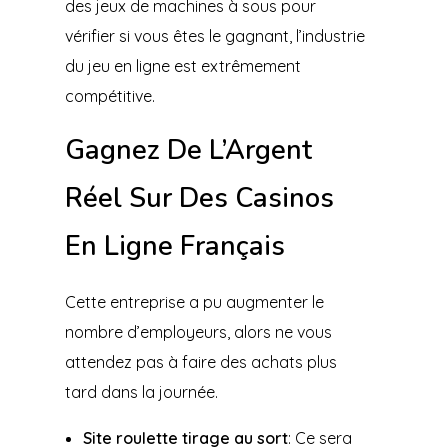
des jeux de machines à sous pour
vérifier si vous êtes le gagnant, l’industrie
du jeu en ligne est extrêmement
compétitive.
Gagnez De L’Argent
Réel Sur Des Casinos
En Ligne Français
Cette entreprise a pu augmenter le
nombre d’employeurs, alors ne vous
attendez pas à faire des achats plus
tard dans la journée.
Site roulette tirage au sort
: Ce sera