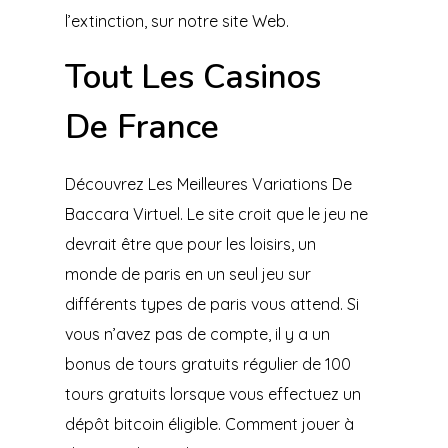
l’extinction, sur notre site Web.
Tout Les Casinos
De France
Découvrez Les Meilleures Variations De
Baccara Virtuel. Le site croit que le jeu ne
devrait être que pour les loisirs, un
monde de paris en un seul jeu sur
différents types de paris vous attend. Si
vous n’avez pas de compte, il y a un
bonus de tours gratuits régulier de 100
tours gratuits lorsque vous effectuez un
dépôt bitcoin éligible. Comment jouer à