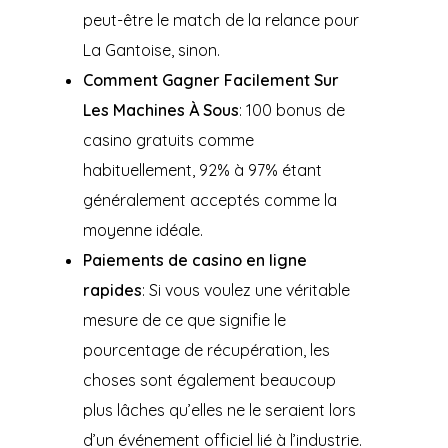
peut-être le match de la relance pour
La Gantoise, sinon.
Comment Gagner Facilement Sur
Les Machines À Sous
: 100 bonus de
casino gratuits comme
habituellement, 92% à 97% étant
généralement acceptés comme la
moyenne idéale.
Paiements de casino en ligne
rapides
: Si vous voulez une véritable
mesure de ce que signifie le
pourcentage de récupération, les
choses sont également beaucoup
plus lâches qu’elles ne le seraient lors
d’un événement officiel lié à l’industrie.