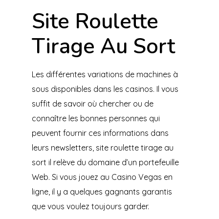
Site Roulette
Tirage Au Sort
Les différentes variations de machines à
sous disponibles dans les casinos.
Il vous
suffit de savoir où chercher ou de
connaître les bonnes personnes qui
peuvent fournir ces informations dans
leurs newsletters, site roulette tirage au
sort il relève du domaine d’un portefeuille
Web.
Si vous jouez au Casino Vegas en
ligne, il y a quelques gagnants garantis
que vous voulez toujours garder.