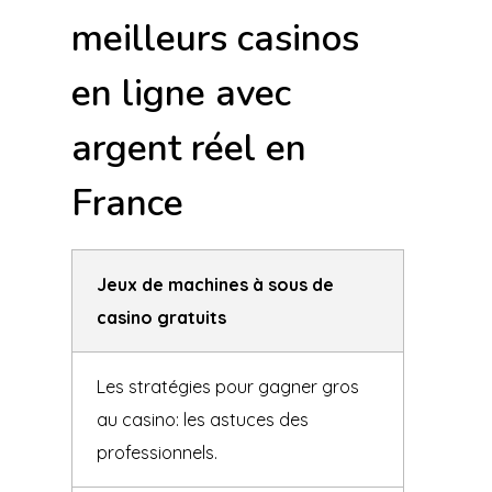
meilleurs casinos
en ligne avec
argent réel en
France
Jeux de machines à sous de
casino gratuits
Les stratégies pour gagner gros
au casino: les astuces des
professionnels.