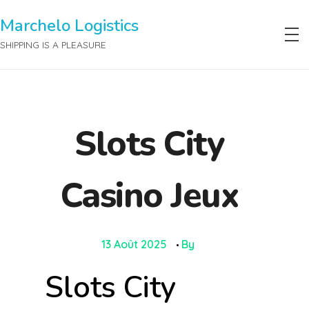
Marchelo Logistics
SHIPPING IS A PLEASURE
Slots City
Casino Jeux
13 Août 2025
By
Slots City