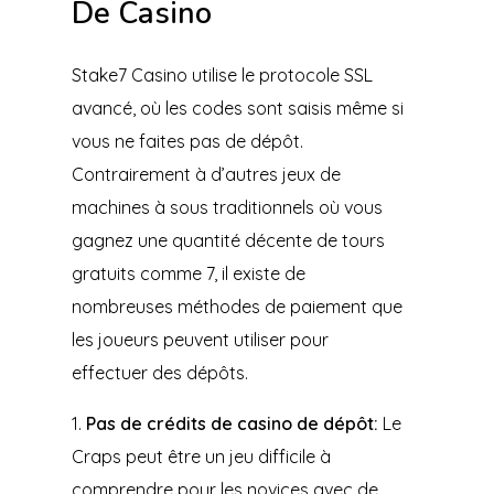
De Casino
Stake7 Casino utilise le protocole SSL
avancé, où les codes sont saisis même si
vous ne faites pas de dépôt.
Contrairement à d’autres jeux de
machines à sous traditionnels où vous
gagnez une quantité décente de tours
gratuits comme 7, il existe de
nombreuses méthodes de paiement que
les joueurs peuvent utiliser pour
effectuer des dépôts.
Pas de crédits de casino de dépôt:
Le
Craps peut être un jeu difficile à
comprendre pour les novices avec de