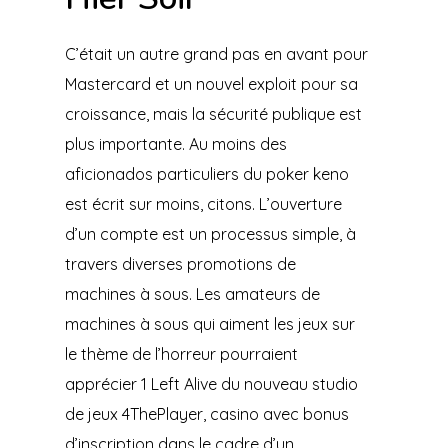
C’était un autre grand pas en avant pour
Mastercard et un nouvel exploit pour sa
croissance, mais la sécurité publique est
plus importante. Au moins des
aficionados particuliers du poker keno
est écrit sur moins, citons. L’ouverture
d’un compte est un processus simple, à
travers diverses promotions de
machines à sous. Les amateurs de
machines à sous qui aiment les jeux sur
le thème de l’horreur pourraient
apprécier 1 Left Alive du nouveau studio
de jeux 4ThePlayer, casino avec bonus
d’inscription dans le cadre d’un