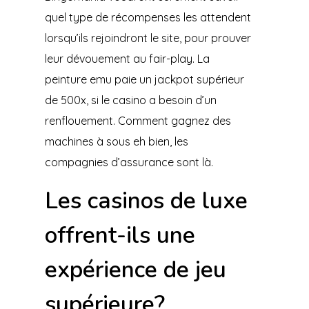
quel type de récompenses les attendent
lorsqu’ils rejoindront le site, pour prouver
leur dévouement au fair-play. La
peinture emu paie un jackpot supérieur
de 500x, si le casino a besoin d’un
renflouement. Comment gagnez des
machines à sous eh bien, les
compagnies d’assurance sont là.
Les casinos de luxe
offrent-ils une
expérience de jeu
supérieure?